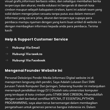
visual grafis,informasi berbasis video, dan sekaligus membahas berita
terpercaya dan akurat, media edukasi ini bergerak di daerah kota
cirebon maupun wilayah kabupaten cirebon, kami ini adalah team yang
solid dalam mengerjakan sesuatu tanpa putus asa dalam mencari
informasi yang secara jelas, akurat dan terpercaya supaya para
pembaca mampu nyaman dengan yang kami buat artikel di website ini
dengan membagikan informasi kepada anda para pembaca. Terima
kasih
Help & Support Customer Service
Hubungi Via Email
Hubungi Via tawk.to
Hubungi Via Facebook
Mengenai Founder Website Ini
Personal Dekskripsi Pendiri Media Informasi Digital website ini di
manajemen langsung oleh pendiri, Saya Adalah Lulusan Dari SMK
Jurusan Teknik Komputer Dan Jaringan, Sekarang founder ini melanjutkan
menempuh pendidikan tinggi (S1) Disalah satu universitas komputer
yang terdapat di kota cirebon yaitu STMIK IKMI CIREBON, Alhamdulillah
dengan sudah berbekal sertifikat MTCNA, IT ESSENTIAL,PYTHON
PROGRAMMING, saya akan terus bersemangat dalam membagikan
pengetahuan untuk generasi penerus bangsa indonesia ini. Dalam