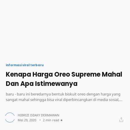
informasi viral terbaru
Kenapa Harga Oreo Supreme Mahal
Dan Apa Istimewanya
baru - baru ini beredarnya bentuk biskuit oreo dengan harga yang
sangat mahal sehingga bisa viral diperbincangkan di media sosial,
Nah maka dari itu media informasi digital akan membahas sebuah
informasi tentang mengapa harga oreo supreme sangat begitu
mahal dibandingkan dengan biskuit oreo biasa dan apa
2 min read
istimewanya.