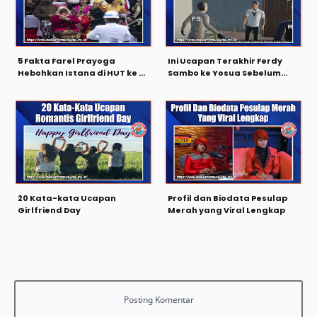
5 Fakta Farel Prayoga
Ini Ucapan Terakhir Ferdy
Hebohkan Istana di HUT ke -
Sambo ke Yosua Sebelum
77 RI
Penembakan
20 Kata-kata Ucapan
Profil dan Biodata Pesulap
Girlfriend Day
Merah yang Viral Lengkap