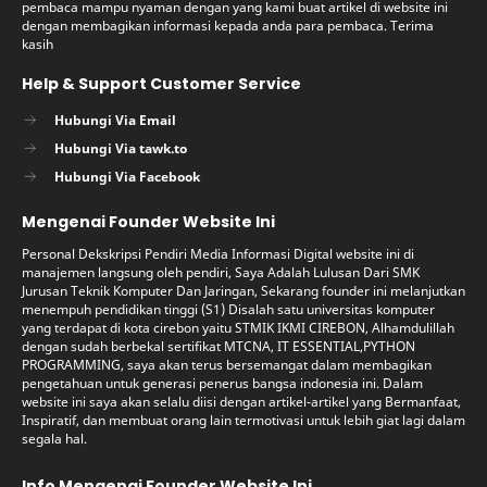
pembaca mampu nyaman dengan yang kami buat artikel di website ini
dengan membagikan informasi kepada anda para pembaca. Terima
kasih
Help & Support Customer Service
Hubungi Via Email
Hubungi Via tawk.to
Hubungi Via Facebook
Mengenai Founder Website Ini
Personal Dekskripsi Pendiri Media Informasi Digital website ini di
manajemen langsung oleh pendiri, Saya Adalah Lulusan Dari SMK
Jurusan Teknik Komputer Dan Jaringan, Sekarang founder ini melanjutkan
menempuh pendidikan tinggi (S1) Disalah satu universitas komputer
yang terdapat di kota cirebon yaitu STMIK IKMI CIREBON, Alhamdulillah
dengan sudah berbekal sertifikat MTCNA, IT ESSENTIAL,PYTHON
PROGRAMMING, saya akan terus bersemangat dalam membagikan
pengetahuan untuk generasi penerus bangsa indonesia ini. Dalam
website ini saya akan selalu diisi dengan artikel-artikel yang Bermanfaat,
Inspiratif, dan membuat orang lain termotivasi untuk lebih giat lagi dalam
segala hal.
Info Mengenai Founder Website Ini