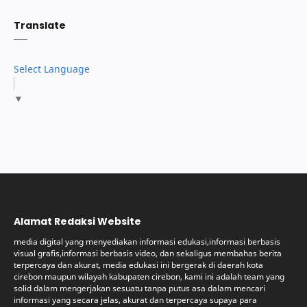
Translate
Select Language
▼
Alamat Redaksi Website
media digital yang menyediakan informasi edukasi,informasi berbasis
visual grafis,informasi berbasis video, dan sekaligus membahas berita
terpercaya dan akurat, media edukasi ini bergerak di daerah kota
cirebon maupun wilayah kabupaten cirebon, kami ini adalah team yang
solid dalam mengerjakan sesuatu tanpa putus asa dalam mencari
informasi yang secara jelas, akurat dan terpercaya supaya para