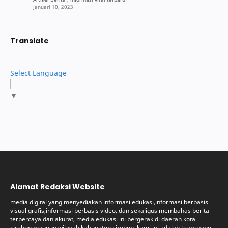
Translate
Select Language
▼
Alamat Redaksi Website
media digital yang menyediakan informasi edukasi,informasi berbasis
visual grafis,informasi berbasis video, dan sekaligus membahas berita
terpercaya dan akurat, media edukasi ini bergerak di daerah kota
cirebon maupun wilayah kabupaten cirebon, kami ini adalah team yang