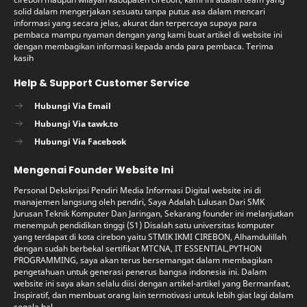
solid dalam mengerjakan sesuatu tanpa putus asa dalam mencari
informasi yang secara jelas, akurat dan terpercaya supaya para
pembaca mampu nyaman dengan yang kami buat artikel di website ini
dengan membagikan informasi kepada anda para pembaca. Terima
kasih
Help & Support Customer Service
Hubungi Via Email
Hubungi Via tawk.to
Hubungi Via Facebook
Mengenai Founder Website Ini
Personal Dekskripsi Pendiri Media Informasi Digital website ini di
manajemen langsung oleh pendiri, Saya Adalah Lulusan Dari SMK
Jurusan Teknik Komputer Dan Jaringan, Sekarang founder ini melanjutkan
menempuh pendidikan tinggi (S1) Disalah satu universitas komputer
yang terdapat di kota cirebon yaitu STMIK IKMI CIREBON, Alhamdulillah
dengan sudah berbekal sertifikat MTCNA, IT ESSENTIAL,PYTHON
PROGRAMMING, saya akan terus bersemangat dalam membagikan
pengetahuan untuk generasi penerus bangsa indonesia ini. Dalam
website ini saya akan selalu diisi dengan artikel-artikel yang Bermanfaat,
Inspiratif, dan membuat orang lain termotivasi untuk lebih giat lagi dalam
segala hal.