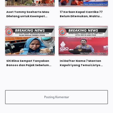
Aset Tommy Soeharto Mau
17 Korban Kapal Cantika 77
Dilelang untuk Keempat
Belum Ditemukan, Waktu
Kalinya
Pencarian Diperpanjang
Siti Elina Sempat Tanyakan
Ini Daftar Nama 7 Mantan
Bansos dan Pajak Sebelum
Kapolri yang Temui Listyo
Terobos Istana
Sigit di Mabes Polri