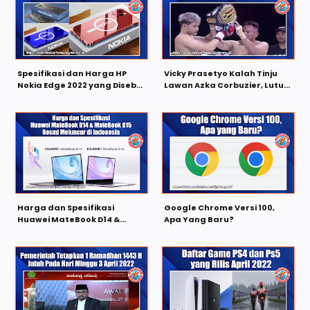
Spesifikasi dan Harga HP
Vicky Prasetyo Kalah Tinju
Nokia Edge 2022 yang Disebut
Lawan Azka Corbuzier, Lutut
Mirip iPhone 13
Kirinya Cedera
Harga dan Spesifikasi
Google Chrome Versi 100,
Huawei MateBook D14 &
Apa Yang Baru?
MateBook D15 Resmi
Meluncur di Indonesia