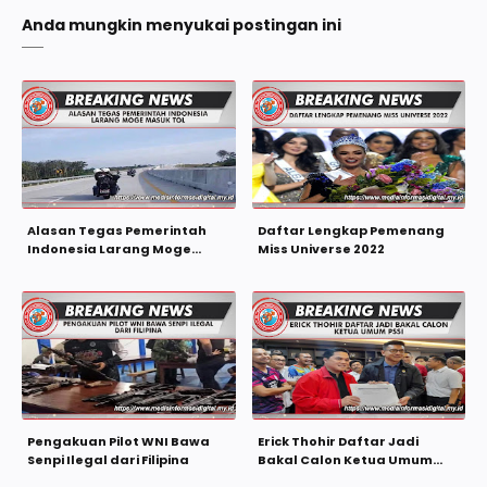
Anda mungkin menyukai postingan ini
Alasan Tegas Pemerintah
Daftar Lengkap Pemenang
Indonesia Larang Moge
Miss Universe 2022
Masuk Tol
Pengakuan Pilot WNI Bawa
Erick Thohir Daftar Jadi
Senpi Ilegal dari Filipina
Bakal Calon Ketua Umum
PSSI