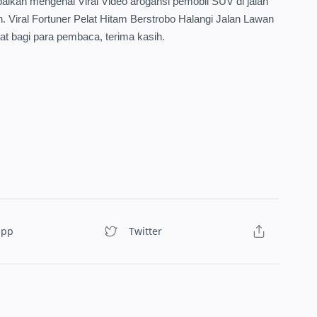
aikan mengenai Viral Video arogansi pemobil SUV di jalan
 Viral Fortuner Pelat Hitam Berstrobo Halangi Jalan Lawan
at bagi para pembaca, terima kasih.