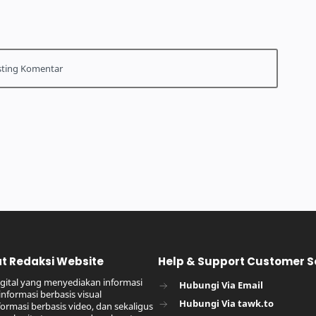
t Redaksi Website
Help & Support Customer S
gital yang menyediakan informasi
Hubungi Via Email
informasi berbasis visual
Hubungi Via tawk.to
nformasi berbasis video, dan sekaligus