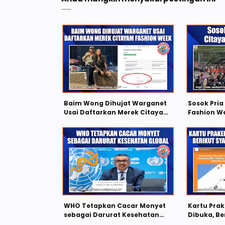
Baim Wong Dihujat Warganet
Sosok Pri
Usai Daftarkan Merek Citayam
Fashion W
Fashion Week
WHO Tetapkan Cacar Monyet
Kartu Pra
sebagai Darurat Kesehatan
Dibuka, Be
Global
Cara Daft