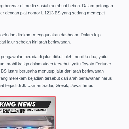
yang beredar di media sosial membuat heboh. Dalam potongan
rtuner dengan plat nomor L 1213 BS yang sedang memepet
enrock dan direkam menggunakan dashcam. Dalam klip
ari lajur sebelah kiri arah berlawanan.
 pengawalan berada di jalur, diikuti oleh mobil kedua, yaitu
mun, mobil ketiga dalam video tersebut, yaitu Toyota Fortuner
 BS justru berusaha menutup jalur dari arah berlawanan
l yang merekam kejadian tersebut dari arah berlawanan harus
hat terjadi di Jl. Usman Sadar, Gresik, Jawa Timur.