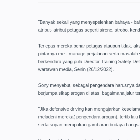
"Banyak sekali yang menyepelehkan bahaya - baha
atribut- atribut petugas seperti sirene, strobo, k
Terlepas mereka benar petugas ataupun tidak, aks
pintarnya me - manage perjalanan serta masalah 
berkendara yang pula Director Training Safety D
wartawan media, Senin (26/12/2022).
Sony menyebut, sebagai pengendara harusnya da
berjumpa sikap arogan di atas, bagaimana jalur 
"Jika defensive driving kan mengajarkan keselamata
meladeni mereka( pengendara arogan), tertib lalu l
serta sopan merupakan gambaran budaya bangsa