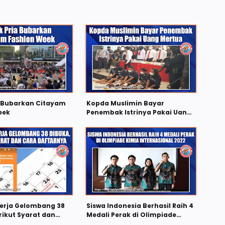
a Bubarkan Citayam
Kopda Muslimin Bayar
eek
Penembak Istrinya Pakai Uang
Mertua
kerja Gelombang 38
Siswa Indonesia Berhasil Raih 4
rikut Syarat dan
Medali Perak di Olimpiade
arnya
Kimia Internasional 2022