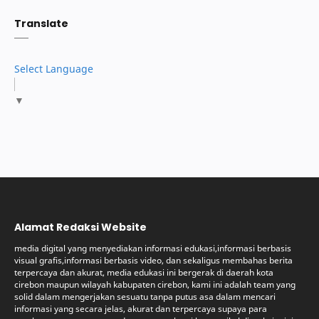
Translate
Select Language
▼
Alamat Redaksi Website
media digital yang menyediakan informasi edukasi,informasi berbasis
visual grafis,informasi berbasis video, dan sekaligus membahas berita
terpercaya dan akurat, media edukasi ini bergerak di daerah kota
cirebon maupun wilayah kabupaten cirebon, kami ini adalah team yang
solid dalam mengerjakan sesuatu tanpa putus asa dalam mencari
informasi yang secara jelas, akurat dan terpercaya supaya para