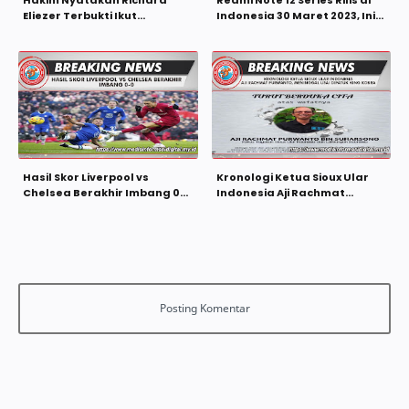
Hakim Nyatakan Richard
Redmi Note 12 Series Rilis di
Eliezer Terbukti Ikut
Indonesia 30 Maret 2023, Ini
Rencanakan Pembunuhan
Spesifikasi dan Harganya
Yosua, Jatuhkan Vonis 1,5
Tahun
Hasil Skor Liverpool vs
Kronologi Ketua Sioux Ular
Chelsea Berakhir Imbang 0-
Indonesia Aji Rachmat
0
Purwanto, Meninggal usai
Dipatuk King Kobra