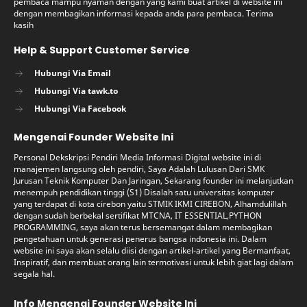
pembaca mampu nyaman dengan yang kami buat artikel di website ini
dengan membagikan informasi kepada anda para pembaca. Terima
kasih
Help & Support Customer Service
Hubungi Via Email
Hubungi Via tawk.to
Hubungi Via Facebook
Mengenai Founder Website Ini
Personal Dekskripsi Pendiri Media Informasi Digital website ini di
manajemen langsung oleh pendiri, Saya Adalah Lulusan Dari SMK
Jurusan Teknik Komputer Dan Jaringan, Sekarang founder ini melanjutkan
menempuh pendidikan tinggi (S1) Disalah satu universitas komputer
yang terdapat di kota cirebon yaitu STMIK IKMI CIREBON, Alhamdulillah
dengan sudah berbekal sertifikat MTCNA, IT ESSENTIAL,PYTHON
PROGRAMMING, saya akan terus bersemangat dalam membagikan
pengetahuan untuk generasi penerus bangsa indonesia ini. Dalam
website ini saya akan selalu diisi dengan artikel-artikel yang Bermanfaat,
Inspiratif, dan membuat orang lain termotivasi untuk lebih giat lagi dalam
segala hal.
Info Mengenai Founder Website Ini