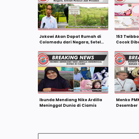
Jokowi Akan Dapat Rumah di
153 Twibbo
Colomadu dari Negara, Setelah
Cocok Dib
Pensiun Jadi Presiden
Sosial
Ibunda Mendiang Nike Ardilla
Menko PMK
Meninggal Dunia di Ciamis
Desember 
Bersama, t