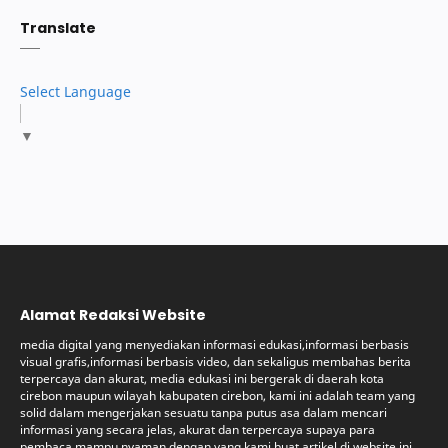
Translate
Select Language
▼
Alamat Redaksi Website
media digital yang menyediakan informasi edukasi,informasi berbasis
visual grafis,informasi berbasis video, dan sekaligus membahas berita
terpercaya dan akurat, media edukasi ini bergerak di daerah kota
cirebon maupun wilayah kabupaten cirebon, kami ini adalah team yang
solid dalam mengerjakan sesuatu tanpa putus asa dalam mencari
informasi yang secara jelas, akurat dan terpercaya supaya para
pembaca mampu nyaman dengan yang kami buat artikel di website ini