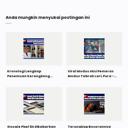
Anda mungkin menyukai postingan ini
Kronologi Lengkap
Viral Modus Aksi Pemeras
Penemuan Kerangkeng
Modus Tabrak Lari, Pura -
Manusia Di Rumah Bupati
Pura Jadi Korban Tabrak Lari
Langkat, Diduga Tempat
Di Jaktim
Perbudakan?
Google Pixel 6A Dikabarkan
Terungkap Bocorannya