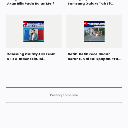
Akan Rilis Pada Bulan Mei?
Samsung Galaxy Tab S8
Ultra, Berikut Spesifikasinya
Samsung Galaxy A03 Resmi
Detik-Detik Kecelakaan
Rilis di Indonesia, Ini
Beruntun di Balikpapan, Truk
Spesifikasi dan Harganya
Tronton Tabrak Belasan
Kendaraan di Balikpapan 5
Tewas